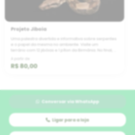
Projeto Jiboia
Uma palestra divertida e informativa sobre serpentes
e o papel da mesma no ambiente. Visite um
terrário com 12 jibóias e 1 píton da Birmânia. No final, é
possível tirar uma foto com jiboia. ...
A partir de
R$ 80,00
Conversar via WhatsApp
Ligar para a loja