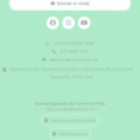
Enviar e-mail
+55 (67) 99986-3298
(67) 3255-1616
gerencia@crisval.com.br
Rodovia Bonito Três Morros, Km Zero, Caixa postal 36, Zona Rural.
Bonito/MS, 79290-000
Crisval Agência de Turismo LTDA.
CNPJ: 02.163.663/0001-52
Politica de privacidade
Termos de uso