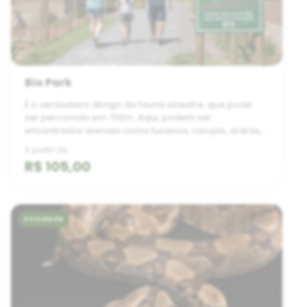
Bio Park
É o verdadeiro abrigo da fauna silvestre, que pode
ser percorrido em 700m. Aqui, podem ser
encontrados animais como tucanos, corujas, araras,
tamanduás, macacos e até onças. Há também uma
A partir de
fazenda ...
R$ 105,00
Atividade